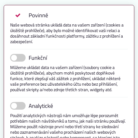
Povinné
Naše webová stránka ukládá data na vašem zařízení (cookies a
úložiště prohlížeče), aby bylo možné identifikovat vaši relaci a
dosáhnout základní funkčnosti platformy, zážitku z prohlížení a
zabezpečení.
Funkční
Můžeme ukládat data na vašem zařízení (soubory cookie a
úložiště prohlížeče), abychom mohli poskytovat doplňkové
funkce, které zlepšují váš zážitek z prohlížení, ukládat některé
vaše preference bez uživatelského účtu nebo bez přihlášení,
používat skripty a/nebo zdroje třetích stran, widgety atd.
Analytické
Použití analytických nástrojů nám umožňuje lépe porozumět
potřebám našich návštěvníků a tomu, jak naši stránku používají.
Můžeme použít nástroje první nebo třetí strany ke sledování
nebo zaznamenávání vašeho procházení našich webových
stránek, k analýze nástrojů nebo komponent, se kterými jste