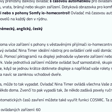
ový přenosný dálkový ovladač
s časovou automatikou
pro ovládání
a, vrata, brány) nebo skupin zařízení. Dotyková obrazovka pro komf
či nebo s pohony Somfy io-homecontrol!
Ovladač má časovou auto
ovelů na každý den v rýdnu.
 německý, anglický, český
ma více zařízení s pohony s věstavěnými přijímači io-homecontrol
vý ovladač Nina Timer ideální nástroj pro ovládání celé vaší dom
. Pomocí piktogramů na displeji jednoduše vyberete zařízení nebo 
k. Vaše jednotlivá zařízení můžete ovládat buď samostatně, skupin
e, když se jednou krátce dotknete displeje a například vaše rolety 
 a navíc se zamknou vchodové dveře.
a, může to tak vypadat. Ovladač Nina Timer ovládá všechna Vaše z
někdo doma. Zvenčí to pak vypadá tak, že někdo zadává povely ruč
tomatických časů zavření můžete také vyuřít funkci COSMIC. Ta zav
 ovládaných zařízení: 60