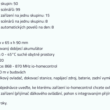
 skupin: 50
 scénářů: 99
zařízení na jednu skupinu: 15
 scénárů na jednu skupinu: 8
 automatických povelů na den: 8
x v 65 x h 90 mm
rovaný dobíjecí akumulátor
: 0 - 45°C suché obytné prostory
 20
ce: 868 - 870 MHz io-homecontrol
20 m v budovách
lkový ovladač, dokovací stanice, napájecí zdroj, baterie, zadní vy
bjednávce uveďte, ke kterému zařízení io-homecontrol chcete ovl
ařízení (přijímač dálkového ovládání, pohon s integrovaným přijím
roky.