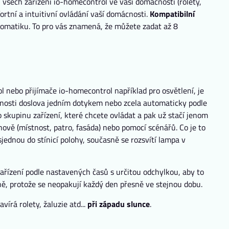
 všech zařízení io-homecontrol ve vaší domácnosti (rolety,
ortní a intuitivní ovládání vaší domácnosti.
Kompatibilní
matiku. To pro vás znamená, že můžete zadat až 8
 nebo přijímače io-homecontrol například pro osvětlení, je
ácnosti doslova jedním dotykem nebo zcela automaticky podle
skupinu zařízení, které chcete ovládat a pak už stačí jenom
ově (místnost, patro, fasáda) nebo pomocí scénářů. Co je to
sjednou do stínicí polohy, současně se rozsvítí lampa v
ařízení podle nastavených časů s určitou odchylkou, aby to
ně, protože se neopakují každý den přesně ve stejnou dobu.
írá rolety, žaluzie atd...
při západu slunce
.