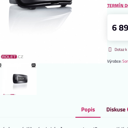
TERMÍN D
6 8
Dotaz k
Výrobce:
So
Popis
Diskuse