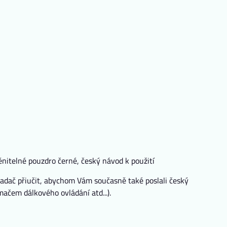
měnitelné pouzdro černé, český návod k použití
adač přiučit, abychom Vám současně také poslali český
ačem dálkového ovládání atd...).