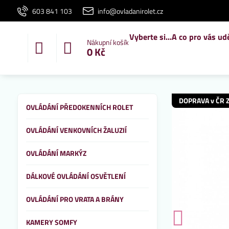
603 841 103
info@ovladanirolet.cz
Vyberte si...
A co pro vás ud
Nákupní košík
0 Kč
DOPRAVA v ČR 
OVLÁDÁNÍ PŘEDOKENNÍCH ROLET
OVLÁDÁNÍ VENKOVNÍCH ŽALUZIÍ
OVLÁDÁNÍ MARKÝZ
DÁLKOVÉ OVLÁDÁNÍ OSVĚTLENÍ
OVLÁDÁNÍ PRO VRATA A BRÁNY
KAMERY SOMFY