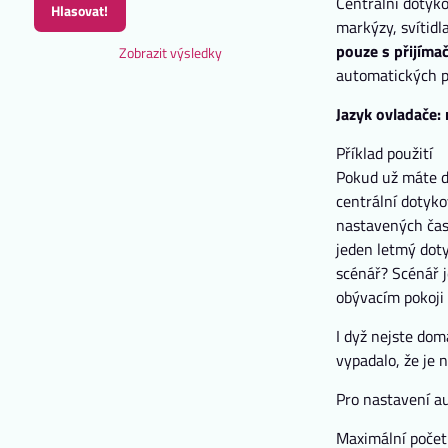
Centrální dotyk
Hlasovat!
markýzy, svítidl
pouze s přijíma
Zobrazit výsledky
automatických p
Jazyk ovladače:
Příklad použití
Pokud už máte do
centrální dotyko
nastavených časů
jeden letmý doty
scénář? Scénář j
obývacím pokoji
I dyž nejste dom
vypadalo, že je 
Pro nastavení au
Maximální počet