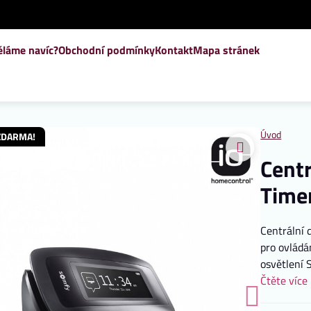
ěláme navíc?
Obchodní podmínky
Kontakt
Mapa stránek
Úvod
ZDARMA!
Centr
Time
Centrální 
pro ovládá
osvětlení
Čtěte více