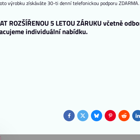
to výrobku získáváte 30-ti denní telefonickou podporu ZDARMA. 
!
KAT ROZŠÍŘENOU 5 LETOU ZÁRUKU včetně odborn
cujeme individuální nabídku.
Facebook
Twitter
Bluesky
Pinterest
Reddit
L