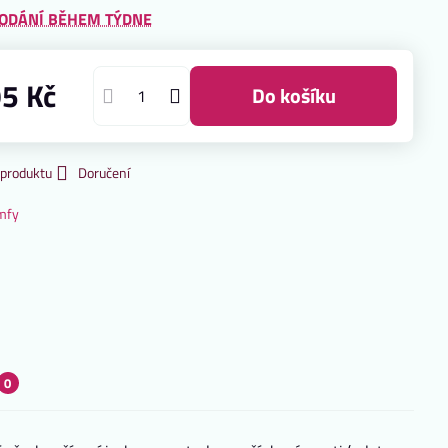
ODÁNÍ BĚHEM TÝDNE
95 Kč
do košíku
 produktu
Doručení
mfy
0