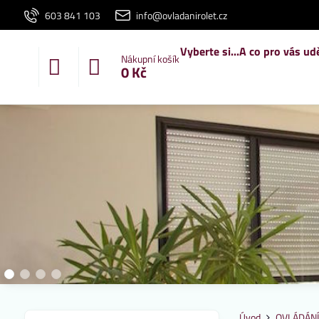
603 841 103
info@ovladanirolet.cz
Vyberte si...
A co pro vás ud
Nákupní košík
0 Kč
Úvod
OVLÁDÁNÍ