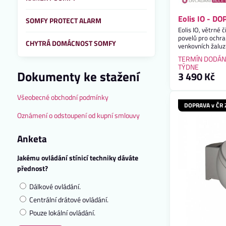
Eolis IO - 
SOMFY PROTECT ALARM
Eolis IO, větrné
povelů pro ochra
CHYTRÁ DOMÁCNOST SOMFY
venkovních žaluzi
TERMÍN DODÁN
TÝDNE
Dokumenty ke stažení
3 490 Kč
Všeobecné obchodní podmínky
DOPRAVA v ČR
Oznámení o odstoupení od kupní smlouvy
Anketa
Jakému ovládání stínicí techniky dáváte
přednost?
Dálkové ovládání.
Centrální drátové ovládání.
Pouze lokální ovládání.