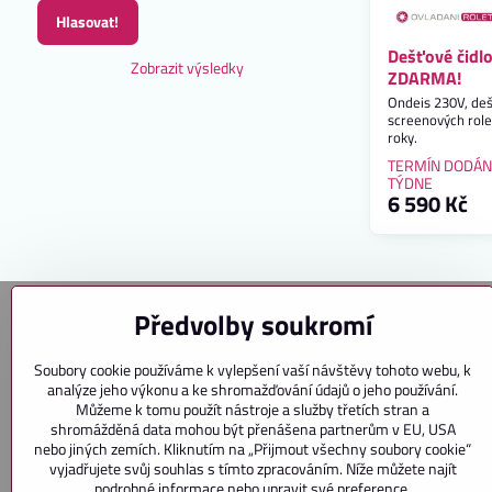
Hlasovat!
Dešťové čidl
Zobrazit výsledky
ZDARMA!
Ondeis 230V, deš
screenových role
roky.
TERMÍN DODÁN
TÝDNE
6 590 Kč
Předvolby soukromí
Kontakt
Soubory cookie používáme k vylepšení vaší návštěvy tohoto webu, k
analýze jeho výkonu a ke shromažďování údajů o jeho používání.
Interfer s. r. o.
Můžeme k tomu použít nástroje a služby třetích stran a
K. H. Máchy 170
shromážděná data mohou být přenášena partnerům v EU, USA
250 65 Líbeznice
nebo jiných zemích. Kliknutím na „Přijmout všechny soubory cookie“
vyjadřujete svůj souhlas s tímto zpracováním. Níže můžete najít
podrobné informace nebo upravit své preference.