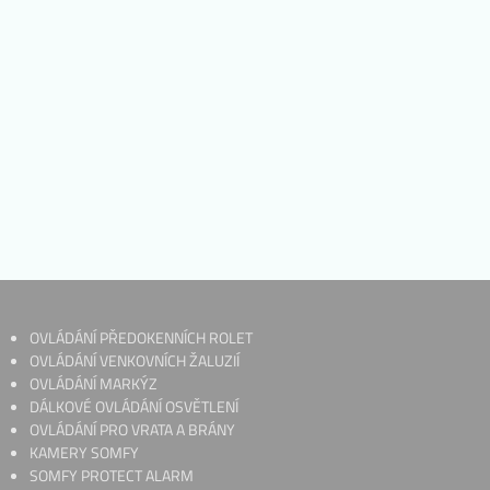
OVLÁDÁNÍ PŘEDOKENNÍCH ROLET
OVLÁDÁNÍ VENKOVNÍCH ŽALUZIÍ
OVLÁDÁNÍ MARKÝZ
DÁLKOVÉ OVLÁDÁNÍ OSVĚTLENÍ
OVLÁDÁNÍ PRO VRATA A BRÁNY
KAMERY SOMFY
SOMFY PROTECT ALARM