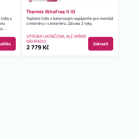
Thermis WireFree II IO
 čidlo s
Teplotní čidlo s bateriovým napájením pro montáž
anu
v interiéru i v exteriéru. Záruka 2 roky.
y.
VÝROBA UKONČENA, ALE MÁME
NÁHRADU!
košíku
Zobrazit
2 779 Kč