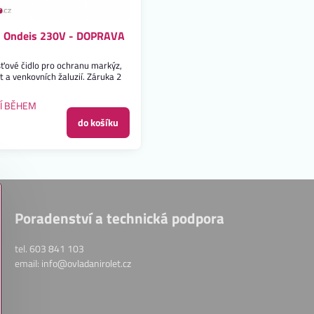
o Ondeis 230V - DOPRAVA
ťové čidlo pro ochranu markýz,
t a venkovních žaluzií. Záruka 2
Í BĚHEM
do košíku
Poradenství a technická podpora
tel. 603 841 103
email: info@ovladanirolet.cz