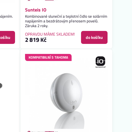
Sunteis IO
pájením.
Kombinované sluneční a teplotní čidlo se solárním
napájením a bezdrátovým přenosem povelů.
Záruka 2 roky.
OPRAVDU MÁME SKLADEM!
košíku
do košíku
2 819 Kč
KOMPATIBILNÍ S TAHOMA