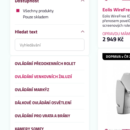
Dostupnost
Eolis WireFre
Všechny produkty
Eolis WireFree I
Pouze skladem
přenosem povelů
screenových role
roky.
Hledat text
OPRAVDU MÁM
2 949 Kč
Prohledat
výsledky
filtru
DOPRAVA v ČR
fulltextem
OVLÁDÁNÍ PŘEDOKENNÍCH ROLET
OVLÁDÁNÍ VENKOVNÍCH ŽALUZIÍ
OVLÁDÁNÍ MARKÝZ
DÁLKOVÉ OVLÁDÁNÍ OSVĚTLENÍ
OVLÁDÁNÍ PRO VRATA A BRÁNY
KAMERY SOMFY