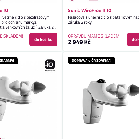
e IO
Sunis WireFree II IO
O, větrné čidlo s bezdrátovým
Fasádové sluneční čidlo s bateriovým na
 pro ochranu markýz,
Záruka 2 roky.
t a venkovních žaluzií. Záruka 2
E SKLADEM!
OPRAVDU MÁME SKLADEM!
do košíku
do 
2 949 Kč
 ZDARMA!
DOPRAVA v ČR ZDARMA!