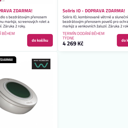
DOPRAVA ZDARMA!
Soliris IO - DOPRAVA ZDARMA!
 čidlo s bezdrátovým přenosem
Soliris IO, kombinované větrné a sluneční
nu markýz, screenových rolet a
bezdrátovým přenosem povelů pro ochr
í. Záruka 2 roky.
markýz a venkovních žaluzií. Záruka 2 rok
DOPRAVA ZDARMA!
Í BĚHEM
TERMÍN DODÁNÍ BĚHEM
TÝDNE
do košíku
do 
4 269 Kč
 ZDARMA!