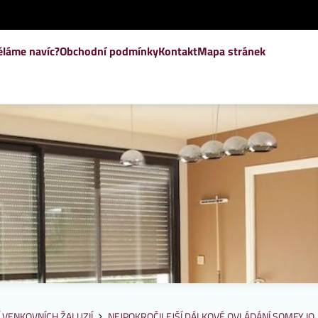
ěláme navíc?
Obchodní podmínky
Kontakt
Mapa stránek
 VENKOVNÍCH ŽALUZIÍ
NEJPOKROČILEJŠÍ DÁLKOVÉ OVLÁDÁNÍ SOMFY IO