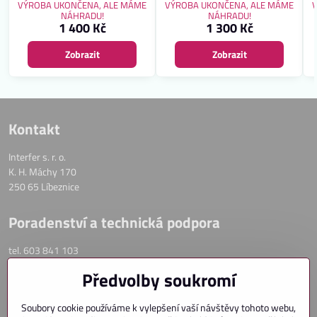
garážových vrat či vjezdových bran.
io-homecontrol. Záruka 2 roky.
VÝROBA UKONČENA, ALE MÁME
VÝROBA UKONČENA, ALE MÁME
Záruka 2 roky.
NÁHRADU!
NÁHRADU!
1 400 Kč
1 300 Kč
Zobrazit
Zobrazit
Kontakt
Interfer s. r. o.
K. H. Máchy 170
250 65 Líbeznice
Poradenství a technická podpora
tel. 603 841 103
email: info@ovladanirolet.cz
Předvolby soukromí
OVLÁDÁNÍ PŘEDOKENNÍCH ROLET
Soubory cookie používáme k vylepšení vaší návštěvy tohoto webu,
OVLÁDÁNÍ VENKOVNÍCH ŽALUZIÍ