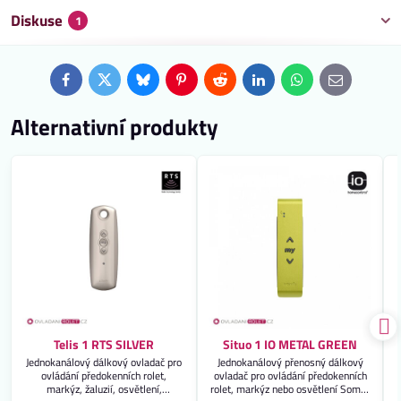
Diskuse
1
Facebook
Twitter
Bluesky
Pinterest
Reddit
LinkedIn
WhatsApp
E-
mail
Alternativní produkty
Telis 1 RTS SILVER
Situo 1 IO METAL GREEN
Jednokanálový dálkový ovladač pro
Jednokanálový přenosný dálkový
ovládání předokenních rolet,
ovladač pro ovládání předokenních
markýz, žaluzií, osvětlení,
rolet, markýz nebo osvětlení Somfy