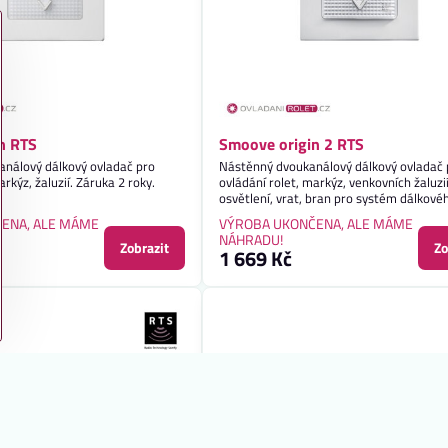
n RTS
Smoove origin 2 RTS
análový dálkový ovladač pro
Nástěnný dvoukanálový dálkový ovladač 
arkýz, žaluzií. Záruka 2 roky.
ovládání rolet, markýz, venkovních žaluzií
osvětlení, vrat, bran pro systém dálkové
ovládání Somfy RTS. Záruka 2 roky.
ENA, ALE MÁME
VÝROBA UKONČENA, ALE MÁME
NÁHRADU!
Zobrazit
Zo
1 669 Kč