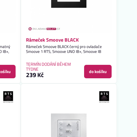
Rámeček Smoove BLACK
 matný
Rámeček Smoove BLACK černý pro ovladače
 IB+,
Smoove 1 RTS, Smoove UNO IB+, Smoove IB
TERMÍN DODÁNÍ BĚHEM
TÝDNE
košíku
do košíku
239 Kč