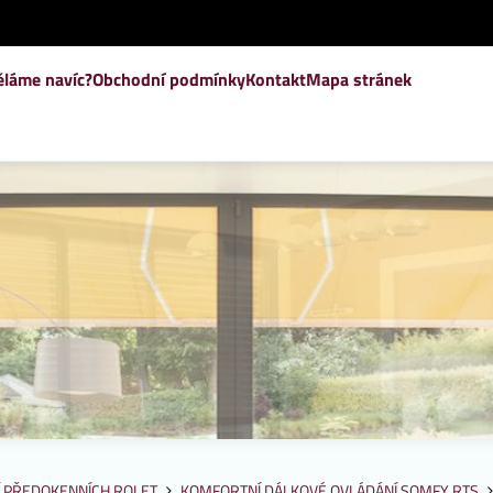
ěláme navíc?
Obchodní podmínky
Kontakt
Mapa stránek
 PŘEDOKENNÍCH ROLET
KOMFORTNÍ DÁLKOVÉ OVLÁDÁNÍ SOMFY RTS