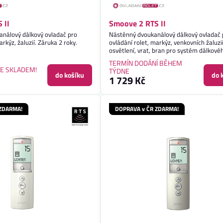
 II
Smoove 2 RTS II
análový dálkový ovladač pro
Nástěnný dvoukanálový dálkový ovladač 
arkýz, žaluzií. Záruka 2 roky.
ovládání rolet, markýz, venkovních žaluzií
osvětlení, vrat, bran pro systém dálkové
ovládání Somfy RTS. Záruka 2 roky.
TERMÍN DODÁNÍ BĚHEM
E SKLADEM!
TÝDNE
do košíku
do 
1 729 Kč
 ZDARMA!
DOPRAVA v ČR ZDARMA!