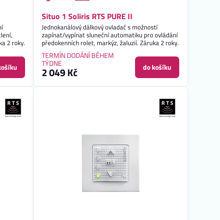
Situo 1 Soliris RTS PURE II
ní
Jednokanálový dálkový ovladač s možností
lení,
zapínat/vypínat sluneční automatiku pro ovládání
ka 2 roky.
předokenních rolet, markýz, žaluzií. Záruka 2 roky.
TERMÍN DODÁNÍ BĚHEM
TÝDNE
košíku
do košíku
2 049 Kč