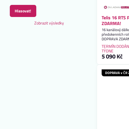
Hlasovat!
Telis 16 RTS
Zobrazit výsledky
ZDARMA!
16 kanálový dálk
předokenních role
DOPRAVA ZDAR
TERMÍN DODÁN
TÝDNE
5 090 Kč
DOPRAVA v ČR