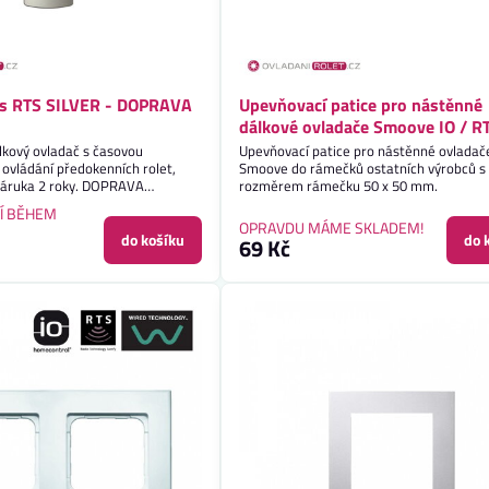
nis RTS SILVER - DOPRAVA
Upevňovací patice pro nástěnné
dálkové ovladače Smoove IO / R
lkový ovladač s časovou
Upevňovací patice pro nástěnné ovladač
ovládání předokenních rolet,
Smoove do rámečků ostatních výrobců s 
 Záruka 2 roky. DOPRAVA
rozměrem rámečku 50 x 50 mm.
Í BĚHEM
OPRAVDU MÁME SKLADEM!
do košíku
do 
69 Kč