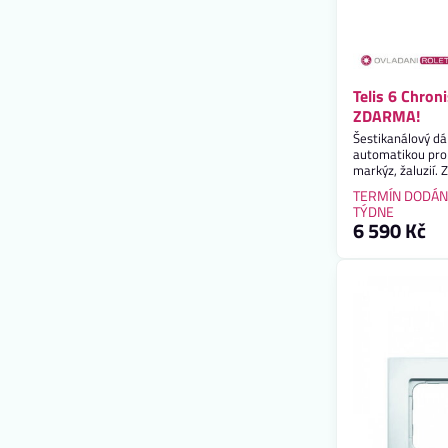
Telis 6 Chro
ZDARMA!
Šestikanálový dá
automatikou pro 
markýz, žaluzií.
ZDARMA!
TERMÍN DODÁN
TÝDNE
6 590 Kč