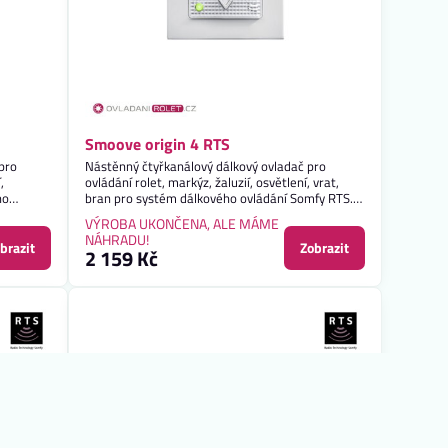
Smoove origin 4 RTS
pro
Nástěnný čtyřkanálový dálkový ovladač pro
,
ovládání rolet, markýz, žaluzií, osvětlení, vrat,
ho
bran pro systém dálkového ovládání Somfy RTS.
Záruka 2 roky.
VÝROBA UKONČENA, ALE MÁME
NÁHRADU!
brazit
Zobrazit
2 159 Kč