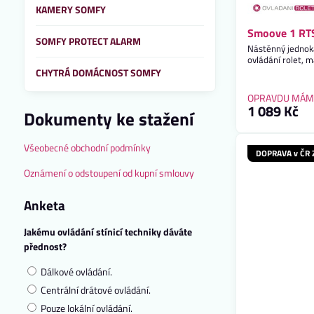
KAMERY SOMFY
Smoove 1 RTS
SOMFY PROTECT ALARM
Nástěnný jednok
ovládání rolet, m
CHYTRÁ DOMÁCNOST SOMFY
OPRAVDU MÁM
1 089 Kč
Dokumenty ke stažení
Všeobecné obchodní podmínky
DOPRAVA v ČR
Oznámení o odstoupení od kupní smlouvy
Anketa
Jakému ovládání stínicí techniky dáváte
přednost?
Dálkové ovládání.
Centrální drátové ovládání.
Pouze lokální ovládání.