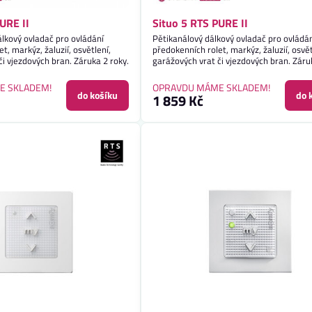
URE II
Situo 5 RTS PURE II
lkový ovladač pro ovládání
Pětikanálový dálkový ovladač pro ovládá
t, markýz, žaluzií, osvětlení,
předokenních rolet, markýz, žaluzií, osvět
či vjezdových bran. Záruka 2 roky.
garážových vrat či vjezdových bran. Záru
E SKLADEM!
OPRAVDU MÁME SKLADEM!
do košíku
do 
1 859 Kč