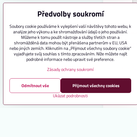
Předvolby soukromí
Soubory cookie používáme k vylepšení vaší návštěvy tohoto webu, k
analýze jeho výkonu a ke shromažďování údajů o jeho používání.
Můžeme k tomu použít nástroje a služby třetích stran a
shromážděná data mohou být přenášena partnerům v EU, USA
Smoove origi
nebo jiných zemích. Kliknutím na „Přijmout všechny soubory cookie“
Nástěnný jednok
vyjadřujete svůj souhlas s tímto zpracováním. Níže můžete najít
ovládání rolet, m
podrobné informace nebo upravit své preference.
VÝROBA UKONČ
Zásady ochrany soukromí
NÁHRADU!
1 029 Kč
Odmítnout vše
Přijmout všechny cookies
Ukázat podrobnosti