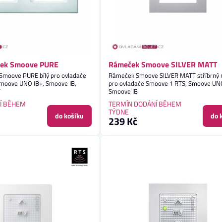
ček Smoove PURE
Rámeček Smoove SILVER MATT
 Smoove PURE bílý pro ovladače
Rámeček Smoove SILVER MATT stříbrný
moove UNO IB+, Smoove IB,
pro ovladače Smoove 1 RTS, Smoove UNO
T
Smoove IB
Í BĚHEM
TERMÍN DODÁNÍ BĚHEM
TÝDNE
do košíku
do 
239 Kč