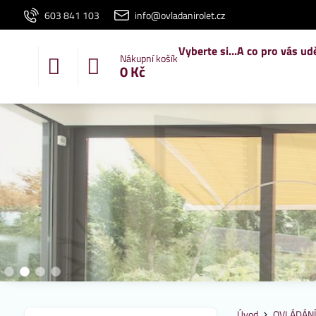
603 841 103
info@ovladanirolet.cz
Vyberte si...
A co pro vás ud
Nákupní košík
0 Kč
Úvod
OVLÁDÁNÍ