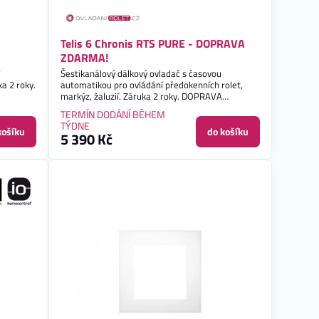
Telis 6 Chronis RTS PURE - DOPRAVA
ZDARMA!
í
Šestikanálový dálkový ovladač s časovou
ka 2 roky.
automatikou pro ovládání předokenních rolet,
markýz, žaluzií. Záruka 2 roky. DOPRAVA
ZDARMA!
TERMÍN DODÁNÍ BĚHEM
TÝDNE
košíku
do košíku
5 390 Kč