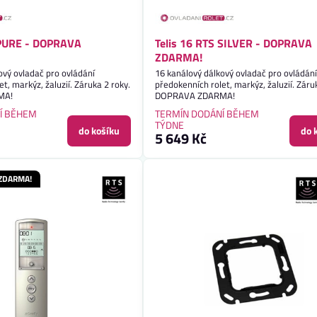
 PURE - DOPRAVA
Telis 16 RTS SILVER - DOPRAVA
ZDARMA!
ový ovladač pro ovládání
16 kanálový dálkový ovladač pro ovládán
t, markýz, žaluzií. Záruka 2 roky.
předokenních rolet, markýz, žaluzií. Záru
MA!
DOPRAVA ZDARMA!
Í BĚHEM
TERMÍN DODÁNÍ BĚHEM
TÝDNE
do košíku
do 
5 649 Kč
 ZDARMA!