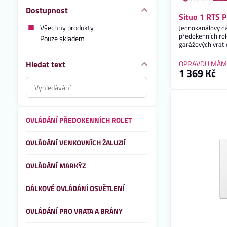
Dostupnost
Situo 1 RTS P
Všechny produkty
Jednokanálový dá
předokenních role
Pouze skladem
garážových vrat 
Hledat text
OPRAVDU MÁM
1 369 Kč
Prohledat
výsledky
filtru
fulltextem
OVLÁDÁNÍ PŘEDOKENNÍCH ROLET
OVLÁDÁNÍ VENKOVNÍCH ŽALUZIÍ
OVLÁDÁNÍ MARKÝZ
DÁLKOVÉ OVLÁDÁNÍ OSVĚTLENÍ
OVLÁDÁNÍ PRO VRATA A BRÁNY