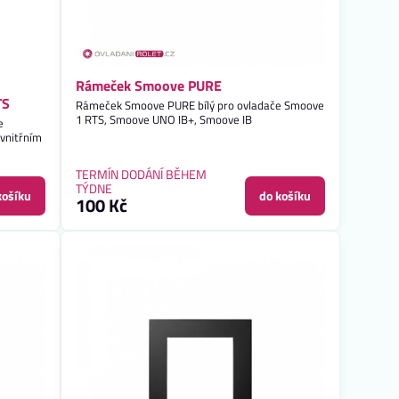
Rámeček Smoove PURE
TS
Rámeček Smoove PURE bílý pro ovladače Smoove
1 RTS, Smoove UNO IB+, Smoove IB
e
vnitřním
TERMÍN DODÁNÍ BĚHEM
TÝDNE
košíku
do košíku
100 Kč