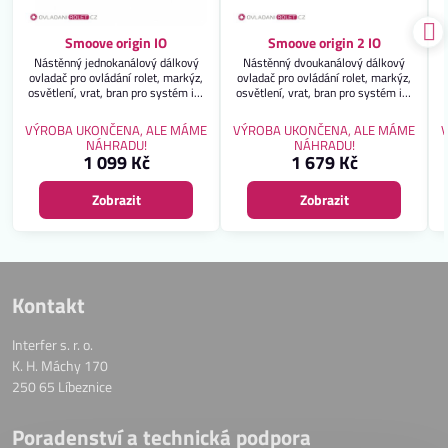
Smoove origin IO
Smoove origin 2 IO
Nástěnný jednokanálový dálkový
Nástěnný dvoukanálový dálkový
ovladač pro ovládání rolet, markýz,
ovladač pro ovládání rolet, markýz,
osvětlení, vrat, bran pro systém io-
osvětlení, vrat, bran pro systém io-
homecotrol. Záruka 2 roky.
homecotrol. Záruka 2 roky.
VÝROBA UKONČENA, ALE MÁME
VÝROBA UKONČENA, ALE MÁME
NÁHRADU!
NÁHRADU!
1 099 Kč
1 679 Kč
Zobrazit
Zobrazit
Kontakt
Interfer s. r. o.
K. H. Máchy 170
250 65 Líbeznice
Poradenství a technická podpora