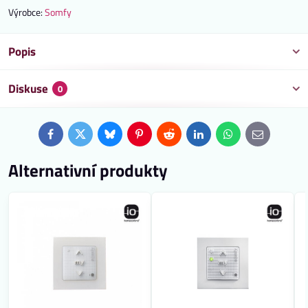
Výrobce:
Somfy
Popis
Diskuse
0
Facebook
Twitter
Bluesky
Pinterest
Reddit
LinkedIn
WhatsApp
E-
mail
Alternativní produkty