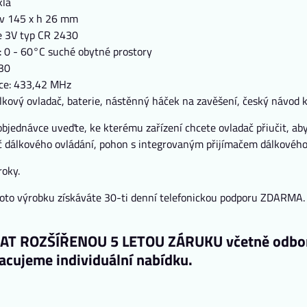
klá
 v 145 x h 26 mm
ie 3V typ CR 2430
: 0 - 60°C suché obytné prostory
 30
ce: 433,42 MHz
lkový ovladač, baterie, nástěnný háček na zavěšení, český návod k
bjednávce uveďte, ke kterému zařízení chcete ovladač přiučit, a
ač dálkového ovládání, pohon s integrovaným přijímačem dálkového o
roky.
to výrobku získáváte 30-ti denní telefonickou podporu ZDARMA. 
!
KAT ROZŠÍŘENOU 5 LETOU ZÁRUKU včetně odborn
cujeme individuální nabídku.