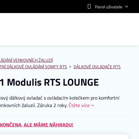
Panel uživatele
ÁDÁNÍ VENKOVNÍCH ŽALUZIÍ
NÍ DÁLKOVÉ OVLÁDÁNÍ SOMFY RTS
DÁLKOVÉ OVLADAČE RTS
s 1 Modulis RTS LOUNGE
ový dálkový ovladač s ovládacím kolečkem pro komfortní
enkovních žaluzií. Záruka 2 roky.
Čtěte více
KONČENA, ALE MÁME NÁHRADU!