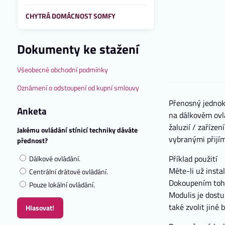
CHYTRÁ DOMÁCNOST SOMFY
Dokumenty ke stažení
Všeobecné obchodní podmínky
Oznámení o odstoupení od kupní smlouvy
Přenosný jednok
Anketa
na dálkovém ovla
žaluzií / zařízen
Jakému ovládání stínicí techniky dáváte
vybranými přijím
přednost?
Příklad použití
Dálkové ovládání.
Méte-li už inst
Centrální drátové ovládání.
Dokoupením toho
Pouze lokální ovládání.
Modulis je dost
také zvolit jiné
Hlasovat!