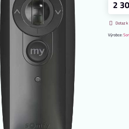
2 3
Dotaz k
Výrobce:
So