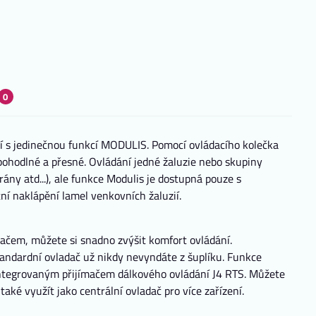
0
í s jedinečnou funkcí MODULIS. Pomocí ovládacího kolečka
pohodlné a přesné. Ovládání jedné žaluzie nebo skupiny
brány atd...), ale funkce Modulis je dostupná pouze s
tní naklápění lamel venkovních žaluzií.
dačem, můžete si snadno zvýšit komfort ovládání.
andardní ovladač už nikdy nevyndáte z šuplíku. Funkce
 integrovaným přijímačem dálkového ovládání J4 RTS. Můžete
také využít jako centrální ovladač pro více zařízení.