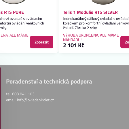
lis RTS PURE
Telis 1 Modulis RTS SILVER
lkový ovladač s ovládacím
Jednokanálový dálkový ovladač s ovláda
fortní ovládání venkovních
kolečkem pro komfortní ovládání venkov
roky.
žaluzií. Záruka 2 roky.
ENA, ALE MÁME
VÝROBA UKONČENA, ALE MÁME
NÁHRADU!
Zobrazit
Zo
2 101 Kč
Poradenství a technická podpora
tel. 603 841 103
email: info@ovladanirolet.cz