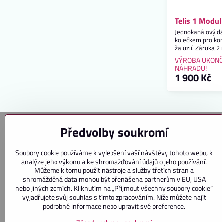
Telis 1 Modu
Jednokanálový dá
kolečkem pro kom
žaluzií. Záruka 2 
VÝROBA UKONČ
NÁHRADU!
1 900 Kč
Předvolby soukromí
Kontakt
Soubory cookie používáme k vylepšení vaší návštěvy tohoto webu, k
analýze jeho výkonu a ke shromažďování údajů o jeho používání.
Interfer s. r. o.
Můžeme k tomu použít nástroje a služby třetích stran a
K. H. Máchy 170
shromážděná data mohou být přenášena partnerům v EU, USA
250 65 Líbeznice
nebo jiných zemích. Kliknutím na „Přijmout všechny soubory cookie“
vyjadřujete svůj souhlas s tímto zpracováním. Níže můžete najít
podrobné informace nebo upravit své preference.