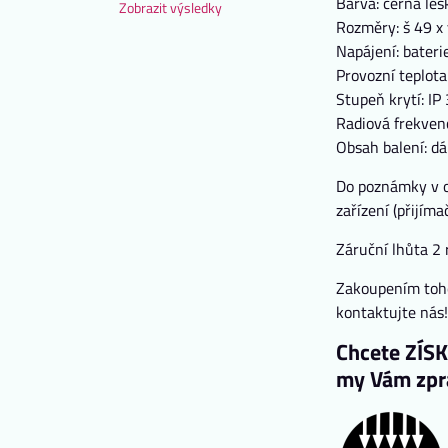
Barva: černá les
Zobrazit výsledky
Rozměry: š 49 x
Napájení: bater
Provozní teplota
Stupeň krytí: IP
Radiová frekven
Obsah balení: dá
Do poznámky v o
zařízení (přijím
Záruční lhůta 2 
Zakoupením toho
kontaktujte nás
Chcete ZÍS
my Vám zpra