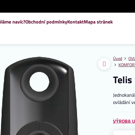
ěláme navíc?
Obchodní podmínky
Kontakt
Mapa stránek
Úvod
OVL
KOMFORT
Teli
Jednokanál
ovládání v
VÝROBA U