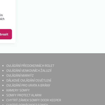
cím
ních
brazit
OVLÁDÁNÍ PŘEDOKENNÍCH ROLET
OVLÁDÁNÍ VENKOVNÍCH ŽALUZIÍ
OVLÁDÁNÍ MARKÝZ
DÁLKOVÉ OVLÁDÁNÍ OSVĚTLENÍ
OVLÁDÁNÍ PRO VRATA A BRÁNY
KAMERY SOMFY
SOMFY PROTECT ALARM
CHYTRÝ ZÁMEK SOMFY DOOR KEEPER
CHYTRÁ DOMÁCNOST SOMFY