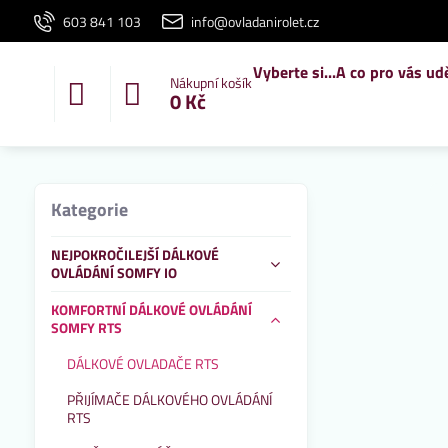
603 841 103
info@ovladanirolet.cz
Vyberte si...
A co pro vás ud
Nákupní košík
0 Kč
Kategorie
NEJPOKROČILEJŠÍ DÁLKOVÉ
OVLÁDÁNÍ SOMFY IO
KOMFORTNÍ DÁLKOVÉ OVLÁDÁNÍ
SOMFY RTS
DÁLKOVÉ OVLADAČE RTS
PŘIJÍMAČE DÁLKOVÉHO OVLÁDÁNÍ
RTS