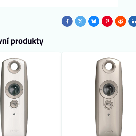
Facebook
Twitter
Bluesky
Pinterest
Reddit
L
vní produkty