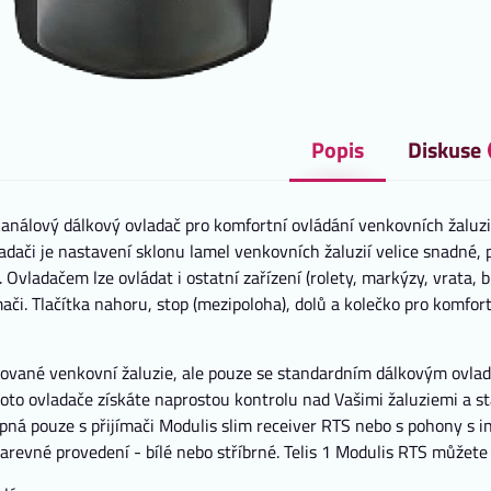
Popis
Diskuse
análový dálkový ovladač pro komfortní ovládání venkovních žaluzi
dači je nastavení sklonu lamel venkovních žaluzií velice snadné, 
í. Ovladačem lze ovládat i ostatní zařízení (rolety, markýzy, vrata, 
ači. Tlačítka nahoru, stop (mezipoloha), dolů a kolečko pro komfor
alované venkovní žaluzie, ale pouze se standardním dálkovým ovla
to ovladače získáte naprostou kontrolu nad Vašimi žaluziemi a st
upná pouze s přijímači Modulis slim receiver RTS nebo s pohony s
 barevné provedení - bílé nebo stříbrné. Telis 1 Modulis RTS můžete 