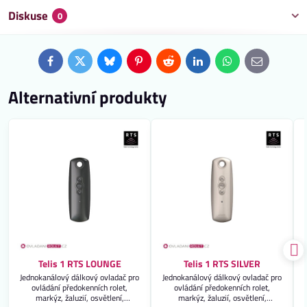
Diskuse
0
Facebook
Twitter
Bluesky
Pinterest
Reddit
LinkedIn
WhatsApp
E-
mail
Alternativní produkty
Telis 1 RTS LOUNGE
Telis 1 RTS SILVER
Jednokanálový dálkový ovladač pro
Jednokanálový dálkový ovladač pro
ovládání předokenních rolet,
ovládání předokenních rolet,
markýz, žaluzií, osvětlení,
markýz, žaluzií, osvětlení,