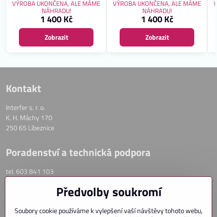
garážových vrat či vjezdových bran.
garážových vrat či vjezdových bran.
VÝROBA UKONČENA, ALE MÁME
VÝROBA UKONČENA, ALE MÁME
Záruka 2 roky.
Záruka 2 roky.
NÁHRADU!
NÁHRADU!
1 400 Kč
1 400 Kč
Zobrazit
Zobrazit
Kontakt
Interfer s. r. o.
K. H. Máchy 170
250 65 Líbeznice
Poradenství a technická podpora
tel. 603 841 103
email: info@ovladanirolet.cz
Předvolby soukromí
OVLÁDÁNÍ PŘEDOKENNÍCH ROLET
Soubory cookie používáme k vylepšení vaší návštěvy tohoto webu,
OVLÁDÁNÍ VENKOVNÍCH ŽALUZIÍ