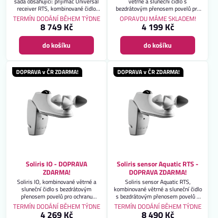
sada obsahující: přijímač Universal
větrné a sluneční čidlo s
receiver RTS, kombinované čidlo
bezdrátovým přenosem povelů pro
slunce / vítr Soliris sensor RTS a
ochranu markýz a venkovních
TERMÍN DODÁNÍ BĚHEM TÝDNE
OPRAVDU MÁME SKLADEM!
dálkový ovladač Telis Soliris RTS
žaluzií. Záruka 2 roky. DOPRAVA
8 749 Kč
4 199 Kč
Pure. Kompletní sada pro komfortní
ZDARMA!
dálkové ovládání markýzy,
do košíku
do košíku
automatické ovládání markýzy
podle slunce a její ochranu před
větrem. Záruka 2 roky. DOPRAVA
ZDARMA!
DOPRAVA v ČR ZDARMA!
DOPRAVA v ČR ZDARMA!
Soliris IO - DOPRAVA
Soliris sensor Aquatic RTS -
ZDARMA!
DOPRAVA ZDARMA!
Soliris IO, kombinované větrné a
Soliris sensor Aquatic RTS,
sluneční čidlo s bezdrátovým
kombinované větrné a sluneční čidlo
přenosem povelů pro ochranu
s bezdrátovým přenosem povelů s
markýz a venkovních žaluzií. Záruka
možností připojení dešťového čidla
TERMÍN DODÁNÍ BĚHEM TÝDNE
TERMÍN DODÁNÍ BĚHEM TÝDNE
2 roky. DOPRAVA ZDARMA!
pro ochranu markýz a venkovních
4 269 Kč
8 490 Kč