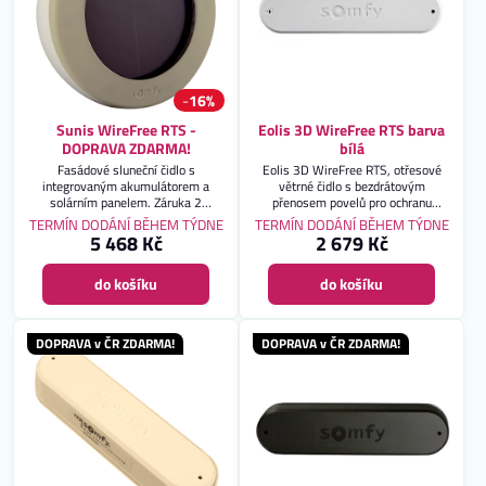
16%
Sunis WireFree RTS -
Eolis 3D WireFree RTS barva
DOPRAVA ZDARMA!
bílá
Fasádové sluneční čidlo s
Eolis 3D WireFree RTS, otřesové
integrovaným akumulátorem a
větrné čidlo s bezdrátovým
solárním panelem. Záruka 2
přenosem povelů pro ochranu
roky.DOPRAVA ZDARMA!
markýzy. Záruka 2 roky.
TERMÍN DODÁNÍ BĚHEM TÝDNE
TERMÍN DODÁNÍ BĚHEM TÝDNE
5 468 Kč
2 679 Kč
do košíku
do košíku
DOPRAVA v ČR ZDARMA!
DOPRAVA v ČR ZDARMA!