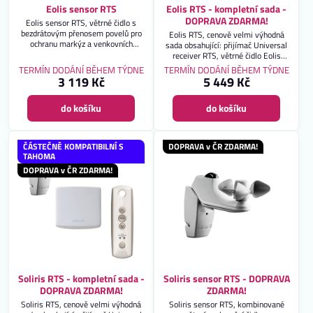
Eolis sensor RTS
Eolis RTS - kompletní sada -
DOPRAVA ZDARMA!
Eolis sensor RTS, větrné čidlo s
bezdrátovým přenosem povelů pro
Eolis RTS, cenově velmi výhodná
ochranu markýz a venkovních
sada obsahující: přijímač Universal
žaluzií. Záruka 2 roky.
receiver RTS, větrné čidlo Eolis
sensor RTS a dálkový ovladač Telis
TERMÍN DODÁNÍ BĚHEM TÝDNE
TERMÍN DODÁNÍ BĚHEM TÝDNE
1 RTS Pure. Kompletní sada pro
3 119 Kč
5 449 Kč
komfortní dálkové ovládání markýzy
a její ochranu před větrem. Záruka 2
do košíku
do košíku
roky. DOPRAVA ZDARMA!
ČÁSTEČNĚ KOMPATIBILNÍ S
DOPRAVA v ČR ZDARMA!
TAHOMA
DOPRAVA v ČR ZDARMA!
Soliris RTS - kompletní sada -
Soliris sensor RTS - DOPRAVA
DOPRAVA ZDARMA!
ZDARMA!
Soliris RTS, cenově velmi výhodná
Soliris sensor RTS, kombinované