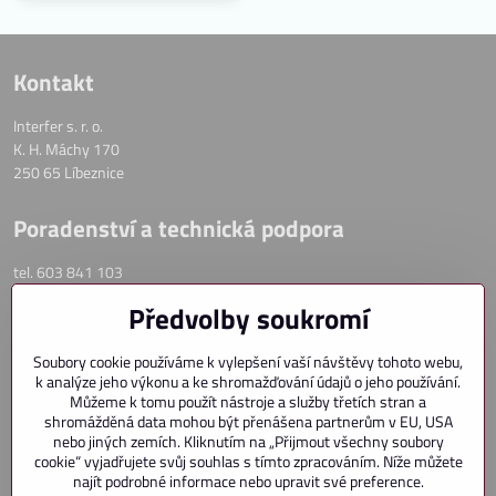
Kontakt
Interfer s. r. o.
K. H. Máchy 170
250 65 Líbeznice
Poradenství a technická podpora
tel. 603 841 103
email: info@ovladanirolet.cz
Předvolby soukromí
OVLÁDÁNÍ PŘEDOKENNÍCH ROLET
Soubory cookie používáme k vylepšení vaší návštěvy tohoto webu,
OVLÁDÁNÍ VENKOVNÍCH ŽALUZIÍ
k analýze jeho výkonu a ke shromažďování údajů o jeho používání.
OVLÁDÁNÍ MARKÝZ
Můžeme k tomu použít nástroje a služby třetích stran a
DÁLKOVÉ OVLÁDÁNÍ OSVĚTLENÍ
shromážděná data mohou být přenášena partnerům v EU, USA
OVLÁDÁNÍ PRO VRATA A BRÁNY
nebo jiných zemích. Kliknutím na „Přijmout všechny soubory
cookie“ vyjadřujete svůj souhlas s tímto zpracováním. Níže můžete
KAMERY SOMFY
najít podrobné informace nebo upravit své preference.
SOMFY PROTECT ALARM