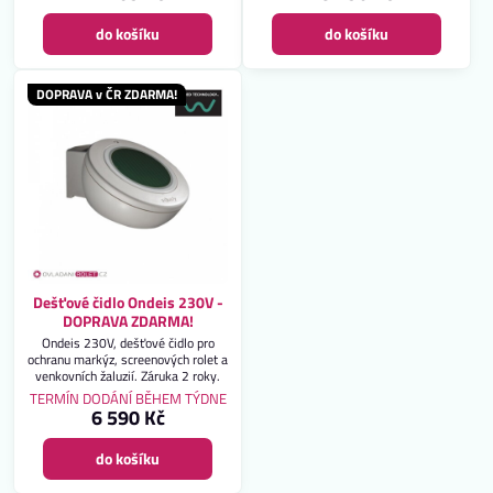
žaluzií. Záruka 2 roky. DOPRAVA
ZDARMA!
do košíku
do košíku
DOPRAVA v ČR ZDARMA!
Dešťové čidlo Ondeis 230V -
DOPRAVA ZDARMA!
Ondeis 230V, dešťové čidlo pro
ochranu markýz, screenových rolet a
venkovních žaluzií. Záruka 2 roky.
TERMÍN DODÁNÍ BĚHEM TÝDNE
6 590 Kč
do košíku