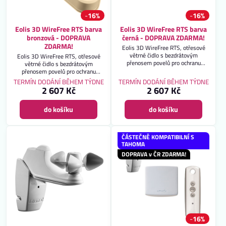
16%
16%
Eolis 3D WireFree RTS barva
Eolis 3D WireFree RTS barva
bronzová - DOPRAVA
černá - DOPRAVA ZDARMA!
ZDARMA!
Eolis 3D WireFree RTS, otřesové
větrné čidlo s bezdrátovým
Eolis 3D WireFree RTS, otřesové
přenosem povelů pro ochranu
větrné čidlo s bezdrátovým
markýzy. Záruka 2 roky. DOPRAVA
přenosem povelů pro ochranu
ZDARMA!
markýzy. Záruka 2 roky. DOPRAVA
TERMÍN DODÁNÍ BĚHEM TÝDNE
TERMÍN DODÁNÍ BĚHEM TÝDNE
ZDARMA!
2 607 Kč
2 607 Kč
do košíku
do košíku
ČÁSTEČNĚ KOMPATIBILNÍ S
TAHOMA
DOPRAVA v ČR ZDARMA!
16%